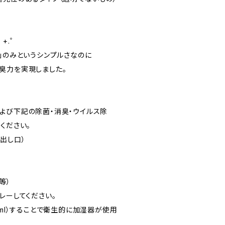
゜+.――゜
」のみというシンプルさなのに
臭力を実現しました。
よび下記の除菌・消臭・ウイルス除
ください。
出し口）
等）
レーしてください。
0ml）することで衛生的に加湿器が使用