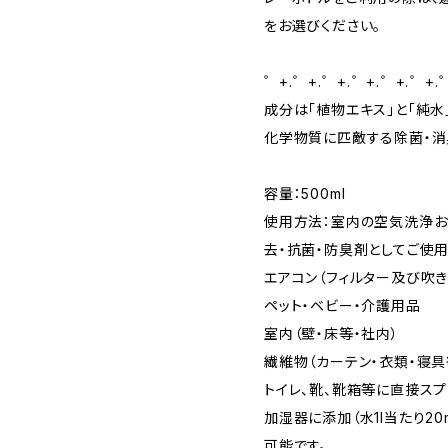
をお選びください。
゜+.――゜+.――゜+.――゜+.――゜+.――゜+.――
成分は「植物エキス」と「純水
化学物質に匹敵する除菌・消
容量：500ml
使用方法：室内の空気洗浄お
去・抗菌・防臭剤としてご使用
エアコン（フィルター及び吹き
ペット・ベビー・介護用品
室内（壁・床等・社内）
繊維物（カーテン・衣類・寝具
トイレ、靴、靴箱等に直接スプ
加湿器に添加（水1l当たり2
可能です。